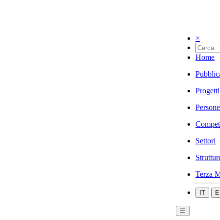
×
Home
Pubblic
Progetti
Persone
Compet
Settori
Struttur
Terza M
IT
E
☰