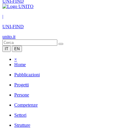
UNI-FIND
|
UNI-FIND
unito.it
IT
EN
×
Home
Pubblicazioni
Progetti
Persone
Competenze
Settori
Strutture