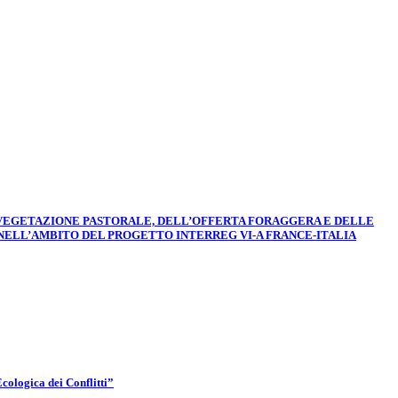
LA VEGETAZIONE PASTORALE, DELL’OFFERTA FORAGGERA E DELLE
 NELL’AMBITO DEL PROGETTO INTERREG VI-A FRANCE-ITALIA
gica dei Conflitti”