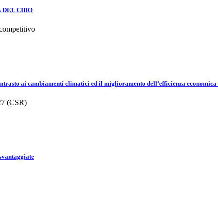
 DEL CIBO
 competitivo
il contrasto ai cambiamenti climatici ed il miglioramento dell’efficienza eco
27 (CSR)
 svantaggiate