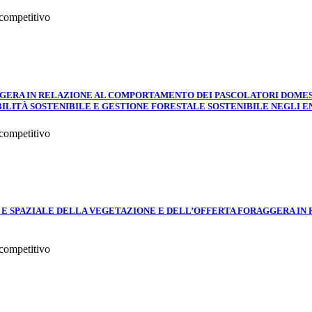
 competitivo
ERA IN RELAZIONE AL COMPORTAMENTO DEI PASCOLATORI DOMESTI
ILITÀ SOSTENIBILE E GESTIONE FORESTALE SOSTENIBILE NEGLI EN
 competitivo
E E SPAZIALE DELLA VEGETAZIONE E DELL’OFFERTA FORAGGERA IN
 competitivo