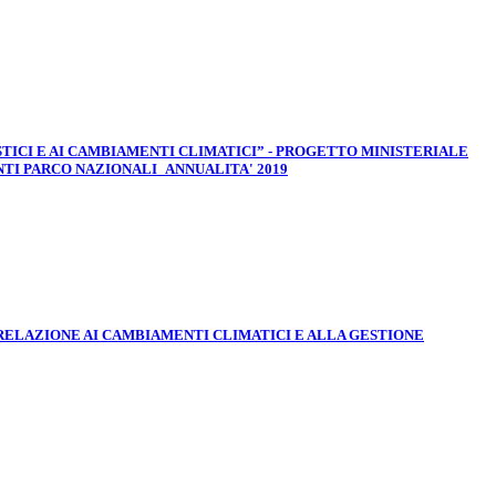
CI E AI CAMBIAMENTI CLIMATICI” - PROGETTO MINISTERIALE
TI PARCO NAZIONALI_ANNUALITA' 2019
 RELAZIONE AI CAMBIAMENTI CLIMATICI E ALLA GESTIONE