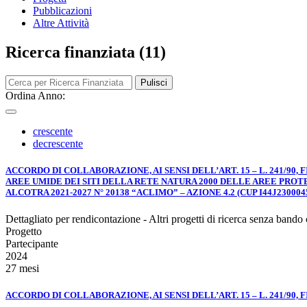
Pubblicazioni
Altre Attività
Ricerca finanziata (11)
Pulisci
Ordina Anno:
crescente
decrescente
ACCORDO DI COLLABORAZIONE, AI SENSI DELL’ART. 15 – L. 241/
AREE UMIDE DEI SITI DELLA RETE NATURA 2000 DELLE AREE PRO
ALCOTRA 2021-2027 N° 20138 “ACLIMO” – AZIONE 4.2 (CUP I44J230004
Dettagliato per rendicontazione - Altri progetti di ricerca senza bando
Progetto
Partecipante
2024
27 mesi
ACCORDO DI COLLABORAZIONE, AI SENSI DELL’ART. 15 – L. 241/90, F