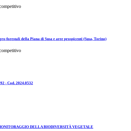
 competitivo
agro-forestali della Piana di Susa e aree prospicenti (Susa, Torino)
 competitivo
92 - Cod. 2024.0532
MONITORAGGIO DELLA BIODIVERSITÀ VEGETALE