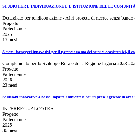
STUDIO PER L'INDIVIDUAZIONE E L'ISTITUZIONE DELLE COMUNITÀ
Dettagliato per rendicontazione - Altri progetti di ricerca senza bando
Progetto
Partecipante
2025
15 mesi
Sistemi foraggeri innovativi per il potenziamento dei servizi ecosistemici, 
Complemento per lo Sviluppo Rurale della Regione Liguria 2023-20
Progetto
Partecipante
2026
23 mesi
Soluzioni innovative a basso impatto ambientale per imprese agricole in aree
INTERREG - ALCOTRA
Progetto
Partecipante
2025
36 mesi