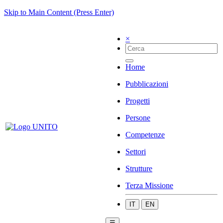
Skip to Main Content (Press Enter)
×
Home
Pubblicazioni
Progetti
Persone
Competenze
Settori
Strutture
Terza Missione
IT
EN
☰