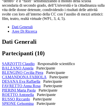
“dentro” e il “fuori” sensibilizzando il mondo della scuola
secondaria di secondo grado, dell’Università e la cittadinanza sulla
vita delle donne detenute, condividendo i risultati delle attività
svolte con loro all’interno della CC con l’ausilio di mezzi artistici:
film, teatro, realtà virtuale (WP1, 3, 4, 5).
Dati Generali
Aree Di Ricerca
Dati Generali
Partecipanti (10)
SARZOTTI Claudio
Responsabile scientifico
BALZANO Angela
Partecipante
BLENGINO Cecilia Piera
Partecipante
CAMANDONA FABIOLA
Partecipante
DESANA Eva Raffaella
Partecipante
FAVRETTO Anna Rosa
Partecipante
PIERINI Maria Paola
Partecipante
ROETTO Antonella
Partecipante
RUSSO Riccardo
Partecipante
SPIONE Gelsomina
Partecipante