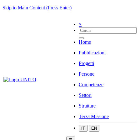
Skip to Main Content (Press Enter)
×
Home
Pubblicazioni
Progetti
Persone
Competenze
Settori
Strutture
Terza Missione
IT
EN
☰