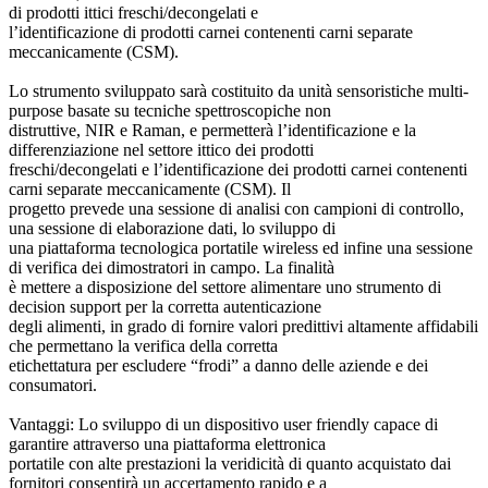
di prodotti ittici freschi/decongelati e
l’identificazione di prodotti carnei contenenti carni separate
meccanicamente (CSM).
Lo strumento sviluppato sarà costituito da unità sensoristiche multi-
purpose basate su tecniche spettroscopiche non
distruttive, NIR e Raman, e permetterà l’identificazione e la
differenziazione nel settore ittico dei prodotti
freschi/decongelati e l’identificazione dei prodotti carnei contenenti
carni separate meccanicamente (CSM). Il
progetto prevede una sessione di analisi con campioni di controllo,
una sessione di elaborazione dati, lo sviluppo di
una piattaforma tecnologica portatile wireless ed infine una sessione
di verifica dei dimostratori in campo. La finalità
è mettere a disposizione del settore alimentare uno strumento di
decision support per la corretta autenticazione
degli alimenti, in grado di fornire valori predittivi altamente affidabili
che permettano la verifica della corretta
etichettatura per escludere “frodi” a danno delle aziende e dei
consumatori.
Vantaggi: Lo sviluppo di un dispositivo user friendly capace di
garantire attraverso una piattaforma elettronica
portatile con alte prestazioni la veridicità di quanto acquistato dai
fornitori consentirà un accertamento rapido e a