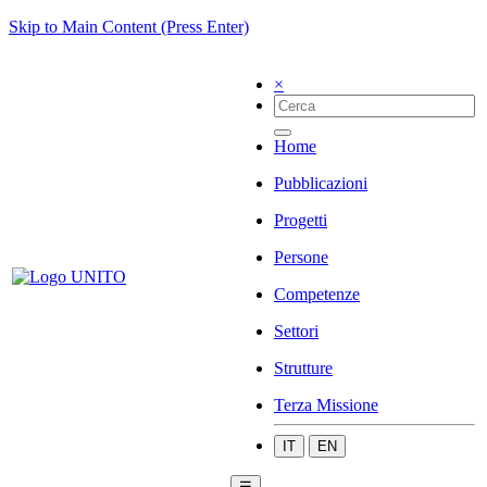
Skip to Main Content (Press Enter)
×
Home
Pubblicazioni
Progetti
Persone
Competenze
Settori
Strutture
Terza Missione
IT
EN
☰