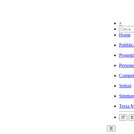
×
Home
Pubblic
Progetti
Persone
Compet
Settori
Struttur
Terza M
IT
E
☰