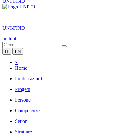
UNI-FIND
|
UNI-FIND
unito.it
IT
EN
×
Home
Pubblicazioni
Progetti
Persone
Competenze
Settori
Strutture