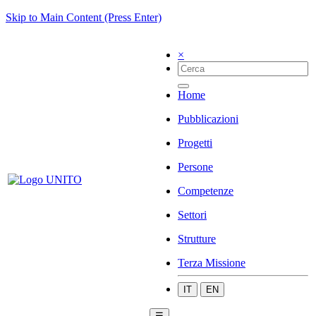
Skip to Main Content (Press Enter)
×
Home
Pubblicazioni
Progetti
Persone
Competenze
Settori
Strutture
Terza Missione
IT
EN
☰