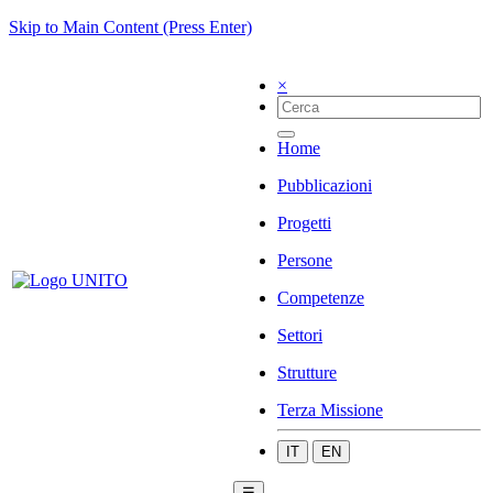
Skip to Main Content (Press Enter)
×
Home
Pubblicazioni
Progetti
Persone
Competenze
Settori
Strutture
Terza Missione
IT
EN
☰