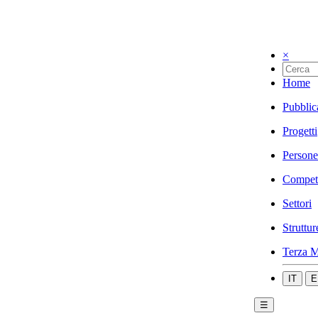
×
Home
Pubblic
Progetti
Persone
Compet
Settori
Struttur
Terza M
IT
E
☰