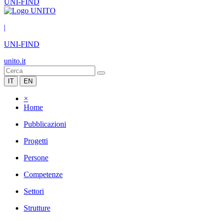
UNI-FIND
|
UNI-FIND
unito.it
IT
EN
×
Home
Pubblicazioni
Progetti
Persone
Competenze
Settori
Strutture