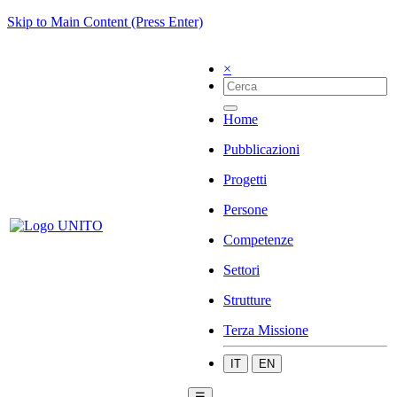
Skip to Main Content (Press Enter)
×
Home
Pubblicazioni
Progetti
Persone
Competenze
Settori
Strutture
Terza Missione
IT
EN
☰