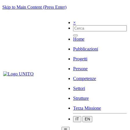
Skip to Main Content (Press Enter)
×
Home
Pubblicazioni
Progetti
Persone
Competenze
Settori
Strutture
Terza Missione
IT
EN
☰