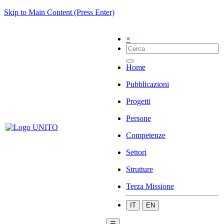
Skip to Main Content (Press Enter)
×
Home
Pubblicazioni
Progetti
Persone
Competenze
Settori
Strutture
Terza Missione
IT
EN
☰