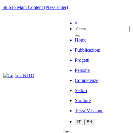
Skip to Main Content (Press Enter)
×
Home
Pubblicazioni
Progetti
Persone
Competenze
Settori
Strutture
Terza Missione
IT
EN
☰