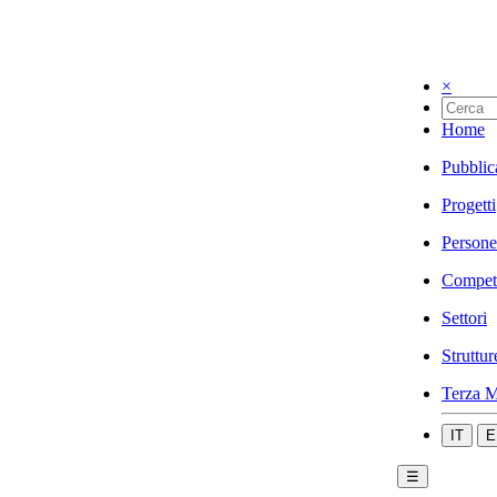
×
Home
Pubblic
Progetti
Persone
Compet
Settori
Struttur
Terza M
IT
E
☰