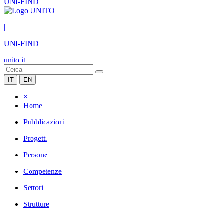
UNI-FIND
|
UNI-FIND
unito.it
IT
EN
×
Home
Pubblicazioni
Progetti
Persone
Competenze
Settori
Strutture