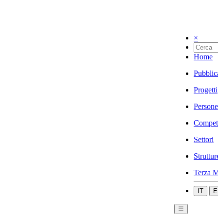
×
Home
Pubblic
Progetti
Persone
Compet
Settori
Struttur
Terza M
IT
E
☰