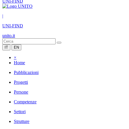
UNI-FIND
|
UNI-FIND
unito.it
IT
EN
×
Home
Pubblicazioni
Progetti
Persone
Competenze
Settori
Strutture