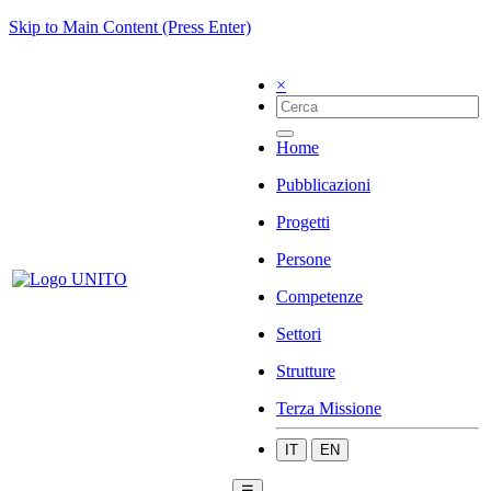
Skip to Main Content (Press Enter)
×
Home
Pubblicazioni
Progetti
Persone
Competenze
Settori
Strutture
Terza Missione
IT
EN
☰