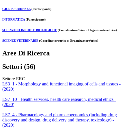
GIURISPRUDENZA
(Partecipante)
INFORMATICA
(Partecipante)
SCIENZE CLINICHE E BIOLOGICHE
(Coordinatore/trice o Organizzatore/trice)
SCIENZE VETERINARIE
(Coordinatore/trice o Organizzatore/trice)
Aree Di Ricerca
Settori (56)
Settore ERC
LS3_1 - Morphology and functional imaging of cells and tissues -
(2020)
LS7_10 - Health services, health care research, medical ethics -
(2020)
LS7_4 - Pharmacology and pharmacogenomics (including drug
discovery and design, drug delivery and therapy, toxicology) -
(2020)