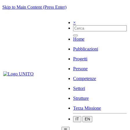
Skip to Main Content (Press Enter)
×
Home
Pubblicazioni
Progetti
Persone
Competenze
Settori
Strutture
Terza Missione
IT
EN
☰