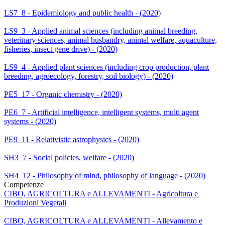
LS7_8 - Epidemiology and public health - (2020)
LS9_3 - Applied animal sciences (including animal breeding,
veterinary sciences, animal husbandry, animal welfare, aquaculture,
fisheries, insect gene drive) - (2020)
LS9_4 - Applied plant sciences (including crop production, plant
breeding, agroecology, forestry, soil biology) - (2020)
PE5_17 - Organic chemistry - (2020)
PE6_7 - Artificial intelligence, intelligent systems, multi agent
systems - (2020)
PE9_11 - Relativistic astrophysics - (2020)
SH3_7 - Social policies, welfare - (2020)
SH4_12 - Philosophy of mind, philosophy of language - (2020)
Competenze
CIBO, AGRICOLTURA e ALLEVAMENTI - Agricoltura e
Produzioni Vegetali
CIBO, AGRICOLTURA e ALLEVAMENTI - Allevamento e