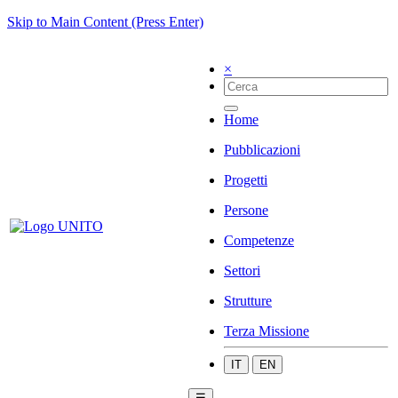
Skip to Main Content (Press Enter)
×
Home
Pubblicazioni
Progetti
Persone
Competenze
Settori
Strutture
Terza Missione
IT
EN
☰