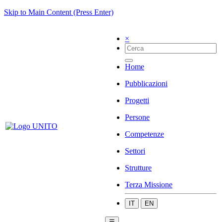
Skip to Main Content (Press Enter)
×
Home
Pubblicazioni
Progetti
Persone
Competenze
Settori
Strutture
Terza Missione
IT
EN
☰