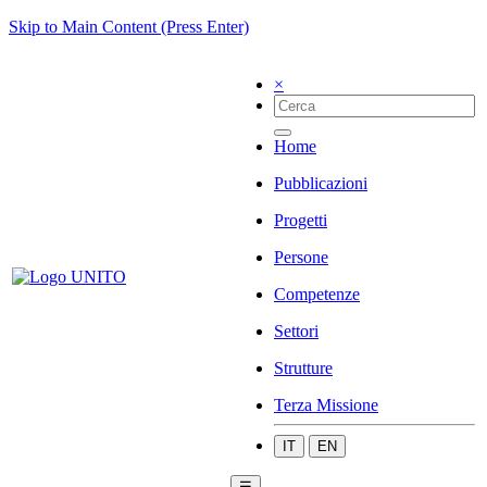
Skip to Main Content (Press Enter)
×
Home
Pubblicazioni
Progetti
Persone
Competenze
Settori
Strutture
Terza Missione
IT
EN
☰