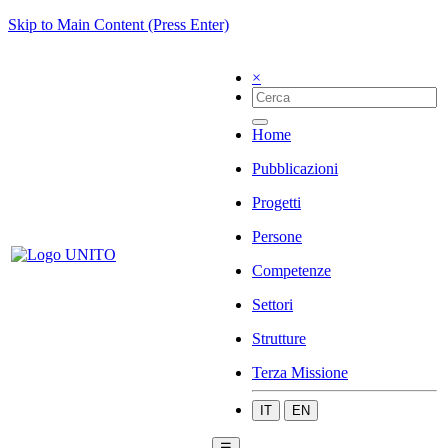
Skip to Main Content (Press Enter)
×
Home
Pubblicazioni
Progetti
Persone
Competenze
Settori
Strutture
Terza Missione
IT
EN
☰