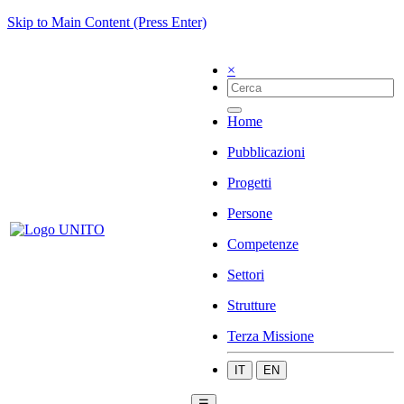
Skip to Main Content (Press Enter)
×
Home
Pubblicazioni
Progetti
Persone
Competenze
Settori
Strutture
Terza Missione
IT
EN
☰