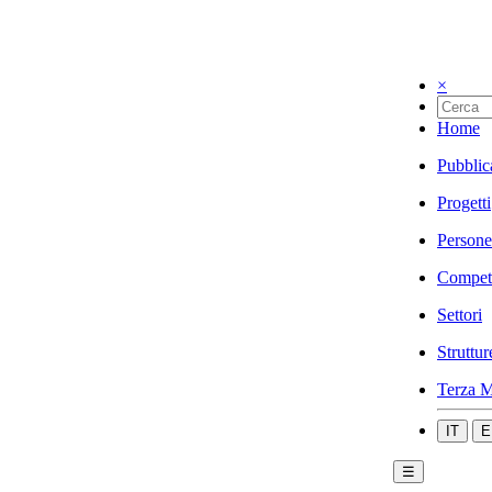
×
Home
Pubblic
Progetti
Persone
Compet
Settori
Struttur
Terza M
IT
E
☰