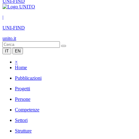
UNI-FIND
|
UNI-FIND
unito.it
IT
EN
×
Home
Pubblicazioni
Progetti
Persone
Competenze
Settori
Strutture