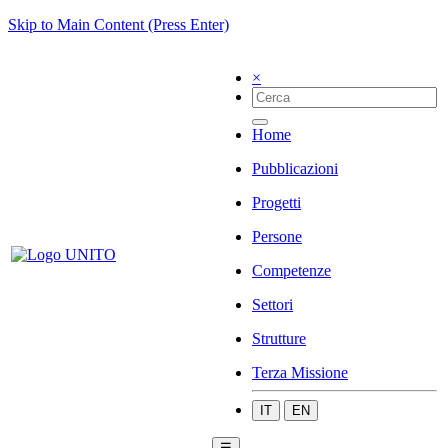
Skip to Main Content (Press Enter)
×
Home
Pubblicazioni
Progetti
Persone
Competenze
Settori
Strutture
Terza Missione
IT
EN
☰