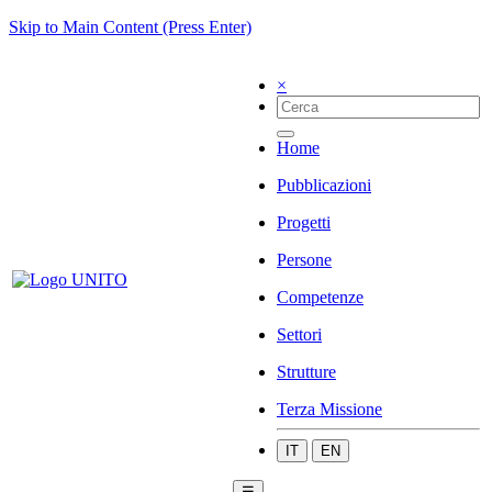
Skip to Main Content (Press Enter)
×
Home
Pubblicazioni
Progetti
Persone
Competenze
Settori
Strutture
Terza Missione
IT
EN
☰