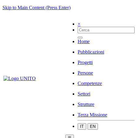
Skip to Main Content (Press Enter)
×
Home
Pubblicazioni
Progetti
Persone
Competenze
Settori
Strutture
Terza Missione
IT
EN
☰