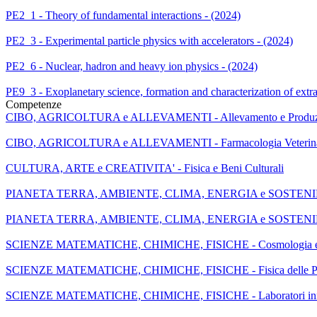
PE2_1 - Theory of fundamental interactions - (2024)
PE2_3 - Experimental particle physics with accelerators - (2024)
PE2_6 - Nuclear, hadron and heavy ion physics - (2024)
PE9_3 - Exoplanetary science, formation and characterization of extra
Competenze
CIBO, AGRICOLTURA e ALLEVAMENTI - Allevamento e Produzi
CIBO, AGRICOLTURA e ALLEVAMENTI - Farmacologia Veterina
CULTURA, ARTE e CREATIVITA' - Fisica e Beni Culturali
PIANETA TERRA, AMBIENTE, CLIMA, ENERGIA e SOSTENIBILIT
PIANETA TERRA, AMBIENTE, CLIMA, ENERGIA e SOSTENIBILITA' - Pro
SCIENZE MATEMATICHE, CHIMICHE, FISICHE - Cosmologia e
SCIENZE MATEMATICHE, CHIMICHE, FISICHE - Fisica delle Parti
SCIENZE MATEMATICHE, CHIMICHE, FISICHE - Laboratori innovati