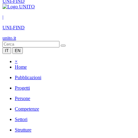
UNI-FIND
|
UNI-FIND
unito.it
IT
EN
×
Home
Pubblicazioni
Progetti
Persone
Competenze
Settori
Strutture