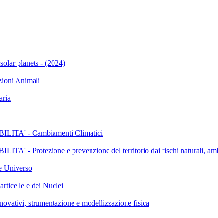
solar planets - (2024)
oni Animali
ria
A' - Cambiamenti Climatici
tezione e prevenzione del territorio dai rischi naturali, ambie
 Universo
celle e dei Nuclei
vi, strumentazione e modellizzazione fisica