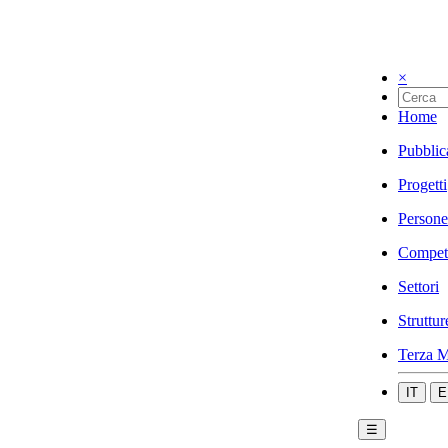
×
Home
Pubblic
Progetti
Persone
Compet
Settori
Struttur
Terza M
IT
E
☰