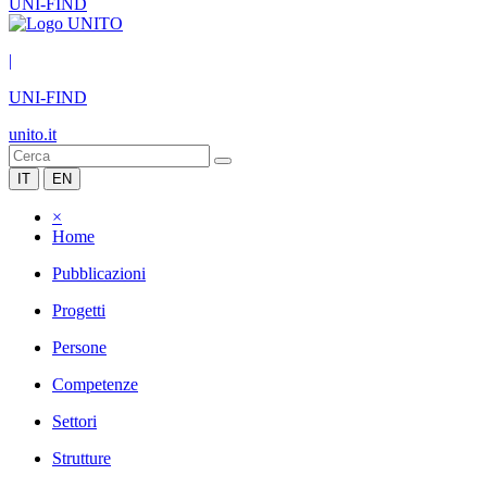
UNI-FIND
|
UNI-FIND
unito.it
IT
EN
×
Home
Pubblicazioni
Progetti
Persone
Competenze
Settori
Strutture