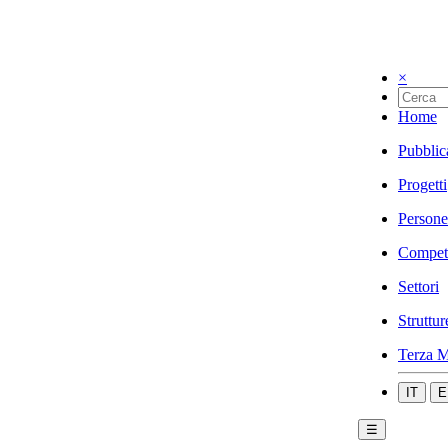
×
Home
Pubblic
Progetti
Persone
Compet
Settori
Struttur
Terza M
IT
E
☰