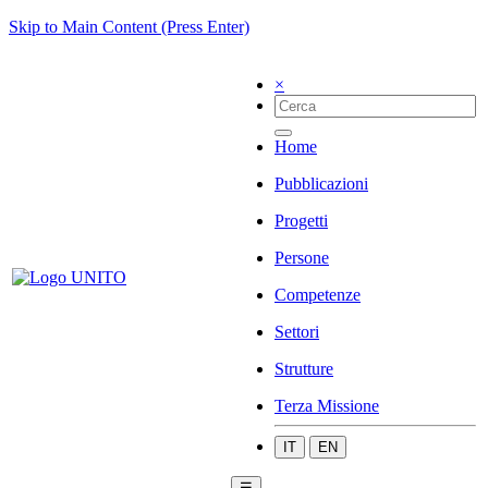
Skip to Main Content (Press Enter)
×
Home
Pubblicazioni
Progetti
Persone
Competenze
Settori
Strutture
Terza Missione
IT
EN
☰