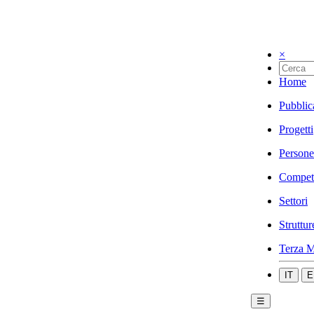
×
Home
Pubblic
Progetti
Persone
Compet
Settori
Struttur
Terza M
IT
E
☰