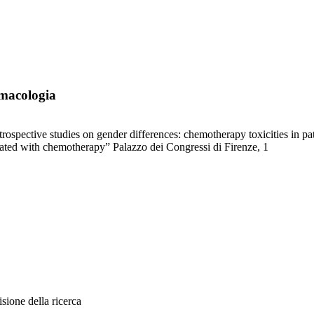
rmacologia
trospective studies on gender differences: chemotherapy toxicities in pat
reated with chemotherapy” Palazzo dei Congressi di Firenze, 1
sione della ricerca