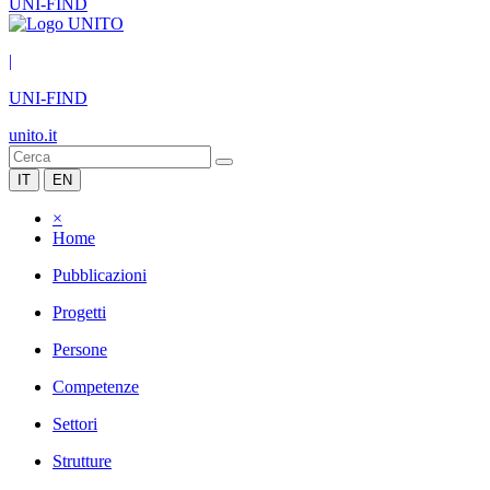
UNI-FIND
|
UNI-FIND
unito.it
IT
EN
×
Home
Pubblicazioni
Progetti
Persone
Competenze
Settori
Strutture