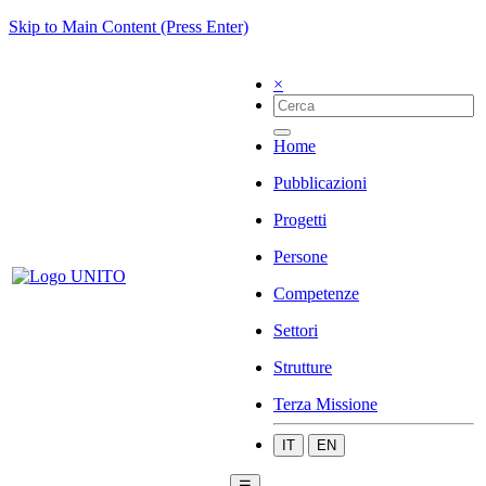
Skip to Main Content (Press Enter)
×
Home
Pubblicazioni
Progetti
Persone
Competenze
Settori
Strutture
Terza Missione
IT
EN
☰