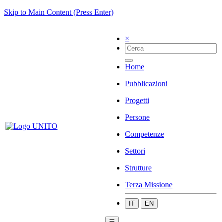
Skip to Main Content (Press Enter)
×
Home
Pubblicazioni
Progetti
Persone
Competenze
Settori
Strutture
Terza Missione
IT
EN
☰