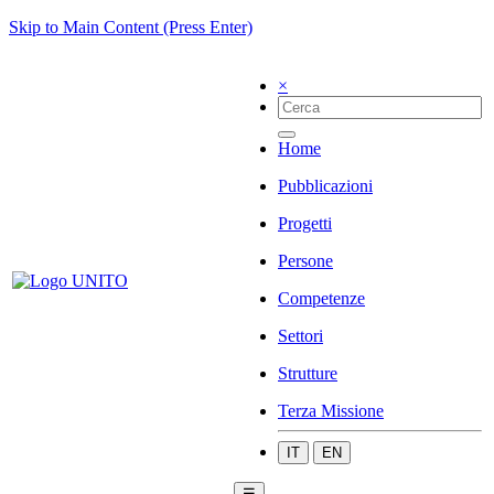
Skip to Main Content (Press Enter)
×
Home
Pubblicazioni
Progetti
Persone
Competenze
Settori
Strutture
Terza Missione
IT
EN
☰