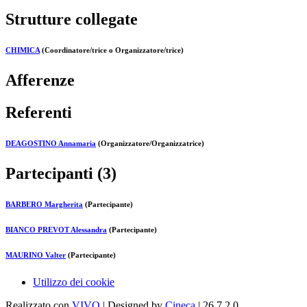
Strutture collegate
CHIMICA
(Coordinatore/trice o Organizzatore/trice)
Afferenze
Referenti
DEAGOSTINO Annamaria
(Organizzatore/Organizzatrice)
Partecipanti (3)
BARBERO Margherita
(Partecipante)
BIANCO PREVOT Alessandra
(Partecipante)
MAURINO Valter
(Partecipante)
Utilizzo dei cookie
Realizzato con
VIVO
| Designed by
Cineca
| 26.7.2.0