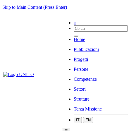
Skip to Main Content (Press Enter)
×
Home
Pubblicazioni
Progetti
Persone
Competenze
Settori
Strutture
Terza Missione
IT
EN
☰