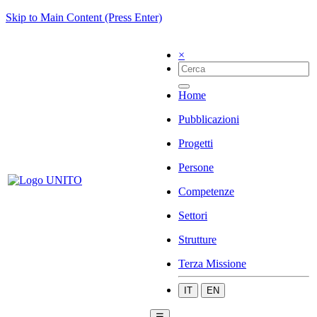
Skip to Main Content (Press Enter)
×
Home
Pubblicazioni
Progetti
Persone
Competenze
Settori
Strutture
Terza Missione
IT
EN
☰