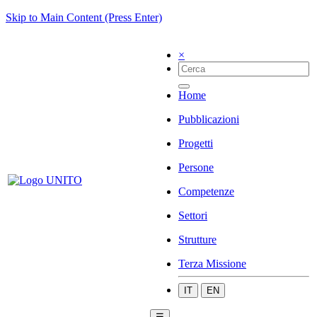
Skip to Main Content (Press Enter)
×
Home
Pubblicazioni
Progetti
Persone
Competenze
Settori
Strutture
Terza Missione
IT
EN
☰