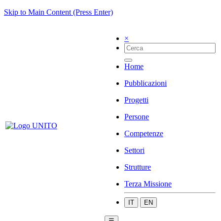
Skip to Main Content (Press Enter)
×
Home
Pubblicazioni
Progetti
Persone
Competenze
Settori
Strutture
Terza Missione
IT
EN
☰