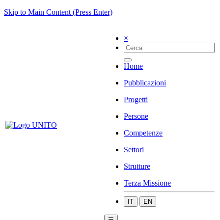
Skip to Main Content (Press Enter)
×
Home
Pubblicazioni
Progetti
Persone
Competenze
Settori
Strutture
Terza Missione
IT
EN
☰