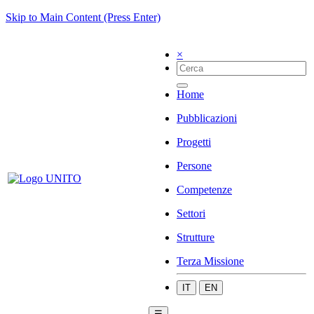
Skip to Main Content (Press Enter)
×
Home
Pubblicazioni
Progetti
Persone
Competenze
Settori
Strutture
Terza Missione
IT
EN
☰