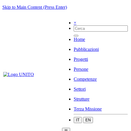
Skip to Main Content (Press Enter)
×
Home
Pubblicazioni
Progetti
Persone
Competenze
Settori
Strutture
Terza Missione
IT
EN
☰