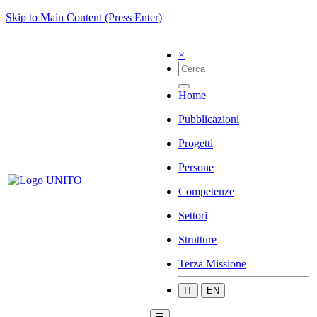
Skip to Main Content (Press Enter)
×
Home
Pubblicazioni
Progetti
Persone
Competenze
Settori
Strutture
Terza Missione
IT
EN
☰