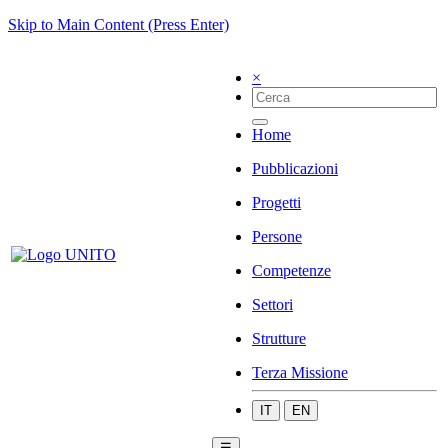
Skip to Main Content (Press Enter)
×
Home
Pubblicazioni
Progetti
Persone
Competenze
Settori
Strutture
Terza Missione
IT
EN
☰