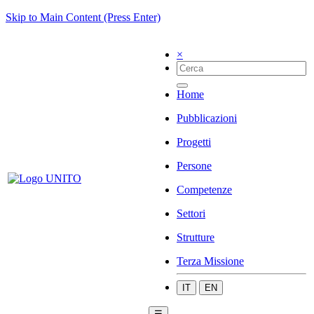
Skip to Main Content (Press Enter)
×
Home
Pubblicazioni
Progetti
Persone
Competenze
Settori
Strutture
Terza Missione
IT
EN
☰