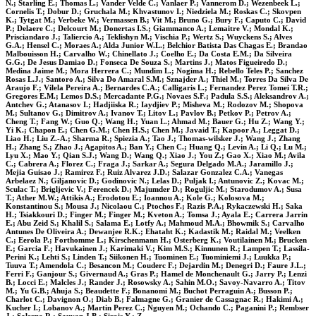
N.; Starling E.; Thomas L.; Vander Velde C.; Vanlaer P.; Vannerom D.; Wezenbeek L.;
Cornelis T.; Dobur D.; Gruchala M.; Khvastunov I.; Niedziela M.; Roskas C.; Skovpen
K.; Tytgat M.; Verbeke W.; Vermassen B.; Vit M.; Bruno G.; Bury F.; Caputo C.; David
P.; Delaere C.; Delcourt M.; Donertas I.S.; Giammanco A.; Lemaitre V.; Mondal K.;
Prisciandaro J.; Taliercio A.; Teklishyn M.; Vischia P.; Wertz S.; Wuyckens S.; Alves
G.A.; Hensel C.; Moraes A.; Alda Junior W.L.; Belchior Batista Das Chagas E.; Brandao
Malbouisson H.; Carvalho W.; Chinellato J.; Coelho E.; Da Costa E.M.; Da Silveira
G.G.; De Jesus Damiao D.; Fonseca De Souza S.; Martins J.; Matos Figueiredo D.;
Medina Jaime M.; Mora Herrera C.; Mundim L.; Nogima H.; Rebello Teles P.; Sanchez
Rosas L.J.; Santoro A.; Silva Do Amaral S.M.; Sznajder A.; Thiel M.; Torres Da Silva De
Araujo F.; Vilela Pereira A.; Bernardes C.A.; Calligaris L.; Fernandez Perez Tomei T.R.;
Gregores E.M.; Lemos D.S.; Mercadante P.G.; Novaes S.F.; Padula S.S.; Aleksandrov A.;
Antchev G.; Atanasov I.; Hadjiiska R.; Iaydjiev P.; Misheva M.; Rodozov M.; Shopova
M.; Sultanov G.; Dimitrov A.; Ivanov T.; Litov L.; Pavlov B.; Petkov P.; Petrov A.;
Cheng T.; Fang W.; Guo Q.; Wang H.; Yuan L.; Ahmad M.; Bauer G.; Hu Z.; Wang Y.;
Yi K.; Chapon E.; Chen G.M.; Chen H.S.; Chen M.; Javaid T.; Kapoor A.; Leggat D.;
Liao H.; Liu Z.-A.; Sharma R.; Spiezia A.; Tao J.; Thomas-wilsker J.; Wang J.; Zhang
H.; Zhang S.; Zhao J.; Agapitos A.; Ban Y.; Chen C.; Huang Q.; Levin A.; Li Q.; Lu M.;
Lyu X.; Mao Y.; Qian S.J.; Wang D.; Wang Q.; Xiao J.; You Z.; Gao X.; Xiao M.; Avila
C.; Cabrera A.; Florez C.; Fraga J.; Sarkar A.; Segura Delgado M.A.; Jaramillo J.;
Mejia Guisao J.; Ramirez F.; Ruiz Alvarez J.D.; Salazar Gonzalez C.A.; Vanegas
Arbelaez N.; Giljanovic D.; Godinovic N.; Lelas D.; Puljak I.; Antunovic Z.; Kovac M.;
Sculac T.; Brigljevic V.; Ferencek D.; Majumder D.; Roguljic M.; Starodumov A.; Susa
T.; Ather M.W.; Attikis A.; Erodotou E.; Ioannou A.; Kole G.; Kolosova M.;
Konstantinou S.; Mousa J.; Nicolaou C.; Ptochos F.; Razis P.A.; Rykaczewski H.; Saka
H.; Tsiakkouri D.; Finger M.; Finger M.; Kveton A.; Tomsa J.; Ayala E.; Carrera Jarrin
E.; Abu Zeid S.; Khalil S.; Salama E.; Lotfy A.; Mahmoud M.A.; Bhowmik S.; Carvalho
Antunes De Oliveira A.; Dewanjee R.K.; Ehataht K.; Kadastik M.; Raidal M.; Veelken
C.; Eerola P.; Forthomme L.; Kirschenmann H.; Osterberg K.; Voutilainen M.; Brucken
E.; Garcia F.; Havukainen J.; Karimaki V.; Kim M.S.; Kinnunen R.; Lampen T.; Lassila-
Perini K.; Lehti S.; Linden T.; Siikonen H.; Tuominen E.; Tuominiemi J.; Luukka P.;
Tuuva T.; Amendola C.; Besancon M.; Couderc F.; Dejardin M.; Denegri D.; Faure J.L.;
Ferri F.; Ganjour S.; Givernaud A.; Gras P.; Hamel de Monchenault G.; Jarry P.; Lenzi
B.; Locci E.; Malcles J.; Rander J.; Rosowsky A.; Sahin M.O.; Savoy-Navarro A.; Titov
M.; Yu G.B.; Ahuja S.; Beaudette F.; Bonanomi M.; Buchot Perraguin A.; Busson P.;
Charlot C.; Davignon O.; Diab B.; Falmagne G.; Granier de Cassagnac R.; Hakimi A.;
Kucher I.; Lobanov A.; Martin Perez C.; Nguyen M.; Ochando C.; Paganini P.; Rembser