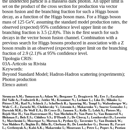
the undetected particle is a massless dark photon. An upper limit is
set on the product of the cross section for production via vector
boson fusion and the branching fraction for such a Higgs boson
decay, as a function of the Higgs boson mass. For a Higgs boson
mass of 125 GeV, assuming the standard model production rates, the
observed (expected) 95% confidence level upper limit on the
branching fraction is 3.5 (2.8)%. This is the first search for such
decays in the vector boson fusion channel. Combination with a
previous search for Higgs bosons produced in association with a Z
boson results in an observed (expected) upper limit on the branching
fraction of 2.9 (2.1)% at 95% confidence level.
Tipologia CRIS:
03A-Articolo su Rivista
Keywords:
Beyond Standard Model; Hadron-Hadron scattering (experiments);
Photon production
Elenco autori:
Sirunyan A.M.; Tumasyan A.; Adam W.; Bergauer T.; Dragicevic M.; Ero J.; Escalante
Del Valle A.; Fruhwirth R.; Jeitler M.; Krammer N.; Lechner L.; Liko D.; Mikulec I.;
Pitters F.M.; Rad N.; Schieck J.; Schofbeck R.; Spanring M.; Templ S.; Waltenberger W.;
Wulz C.-E.; Zarucki M.; Chekhovsky V.; Litomin A.; Makarenko V.; Suarez Gonzalez J.;
Darwish M.R.; De Wolf E.A.; Di Croce D.; Janssen X.; Kello T.; Lelek A.; Pieters M.;
Rejeb Sfar H.; Van Haevermaet H.; Van Mechelen P.; Van Putte S.; Van Remortel N.;
Blekman F.; Bols E.S.; Chhibra S.S.; D'Hondt J.; De Clercq J.; Lontkovskyi D.; Lowette
S.; Marchesini I.; Moortgat S.; Morton A.; Python Q.; Tavernier S.; Van Doninck W.;
Van Mulders P.; Beghin D.; Bilin B.; Clerbaux B.; De Lentdecker G.; Dorney B.; Favart
L.; Grebenyuk A.; Kalsi A.K.; Makarenko I.; Moureaux L.; Petre L.; Popov A.; Postiau