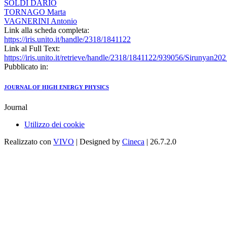
SOLDI DARIO
TORNAGO Marta
VAGNERINI Antonio
Link alla scheda completa:
https://iris.unito.it/handle/2318/1841122
Link al Full Text:
https://iris.unito.it/retrieve/handle/2318/1841122/939056/Sirunya
Pubblicato in:
JOURNAL OF HIGH ENERGY PHYSICS
Journal
Utilizzo dei cookie
Realizzato con
VIVO
| Designed by
Cineca
| 26.7.2.0