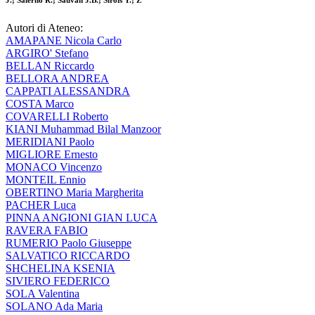
J.; Salerno R.; Sauvan J.B.; Sirois Y.; Z
Autori di Ateneo:
AMAPANE Nicola Carlo
ARGIRO' Stefano
BELLAN Riccardo
BELLORA ANDREA
CAPPATI ALESSANDRA
COSTA Marco
COVARELLI Roberto
KIANI Muhammad Bilal Manzoor
MERIDIANI Paolo
MIGLIORE Ernesto
MONACO Vincenzo
MONTEIL Ennio
OBERTINO Maria Margherita
PACHER Luca
PINNA ANGIONI GIAN LUCA
RAVERA FABIO
RUMERIO Paolo Giuseppe
SALVATICO RICCARDO
SHCHELINA KSENIA
SIVIERO FEDERICO
SOLA Valentina
SOLANO Ada Maria