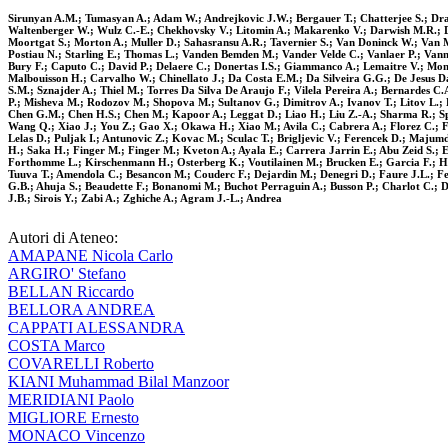
Sirunyan A.M.; Tumasyan A.; Adam W.; Andrejkovic J.W.; Bergauer T.; Chatterjee S.; Dragi
Waltenberger W.; Wulz C.-E.; Chekhovsky V.; Litomin A.; Makarenko V.; Darwish M.R.; De W
Moortgat S.; Morton A.; Muller D.; Sahasransu A.R.; Tavernier S.; Van Doninck W.; Van M
Postiau N.; Starling E.; Thomas L.; Vanden Bemden M.; Vander Velde C.; Vanlaer P.; Vann
Bury F.; Caputo C.; David P.; Delaere C.; Donertas I.S.; Giammanco A.; Lemaitre V.; Mond
Malbouisson H.; Carvalho W.; Chinellato J.; Da Costa E.M.; Da Silveira G.G.; De Jesus 
S.M.; Sznajder A.; Thiel M.; Torres Da Silva De Araujo F.; Vilela Pereira A.; Bernardes C
P.; Misheva M.; Rodozov M.; Shopova M.; Sultanov G.; Dimitrov A.; Ivanov T.; Litov L.;
Chen G.M.; Chen H.S.; Chen M.; Kapoor A.; Leggat D.; Liao H.; Liu Z.-A.; Sharma R.; Spi
Wang Q.; Xiao J.; You Z.; Gao X.; Okawa H.; Xiao M.; Avila C.; Cabrera A.; Florez C.; F
Lelas D.; Puljak I.; Antunovic Z.; Kovac M.; Sculac T.; Brigljevic V.; Ferencek D.; Majum
H.; Saka H.; Finger M.; Finger M.; Kveton A.; Ayala E.; Carrera Jarrin E.; Abu Zeid S.;
Forthomme L.; Kirschenmann H.; Osterberg K.; Voutilainen M.; Brucken E.; Garcia F.; Hav
Tuuva T.; Amendola C.; Besancon M.; Couderc F.; Dejardin M.; Denegri D.; Faure J.L.; Fe
G.B.; Ahuja S.; Beaudette F.; Bonanomi M.; Buchot Perraguin A.; Busson P.; Charlot C.;
J.B.; Sirois Y.; Zabi A.; Zghiche A.; Agram J.-L.; Andrea
Autori di Ateneo:
AMAPANE Nicola Carlo
ARGIRO' Stefano
BELLAN Riccardo
BELLORA ANDREA
CAPPATI ALESSANDRA
COSTA Marco
COVARELLI Roberto
KIANI Muhammad Bilal Manzoor
MERIDIANI Paolo
MIGLIORE Ernesto
MONACO Vincenzo