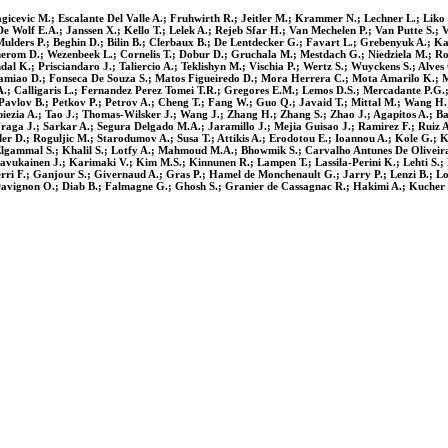
cevic M.; Escalante Del Valle A.; Fruhwirth R.; Jeitler M.; Krammer N.; Lechner L.; Liko D.
olf E.A.; Janssen X.; Kello T.; Lelek A.; Rejeb Sfar H.; Van Mechelen P.; Van Putte S.; V
ulders P.; Beghin D.; Bilin B.; Clerbaux B.; De Lentdecker G.; Favart L.; Grebenyuk A.; 
erom D.; Wezenbeek L.; Cornelis T.; Dobur D.; Gruchala M.; Mestdach G.; Niedziela M.; Ro
al K.; Prisciandaro J.; Taliercio A.; Teklishyn M.; Vischia P.; Wertz S.; Wuyckens S.; Alve
Damiao D.; Fonseca De Souza S.; Matos Figueiredo D.; Mora Herrera C.; Mota Amarilo K.; M
.A.; Calligaris L.; Fernandez Perez Tomei T.R.; Gregores E.M.; Lemos D.S.; Mercadante P.G.;
 Pavlov B.; Petkov P.; Petrov A.; Cheng T.; Fang W.; Guo Q.; Javaid T.; Mittal M.; Wang H
ezia A.; Tao J.; Thomas-Wilsker J.; Wang J.; Zhang H.; Zhang S.; Zhao J.; Agapitos A.; Ba
raga J.; Sarkar A.; Segura Delgado M.A.; Jaramillo J.; Mejia Guisao J.; Ramirez F.; Ruiz A
der D.; Roguljic M.; Starodumov A.; Susa T.; Attikis A.; Erodotou E.; Ioannou A.; Kole G.;
 Elgammal S.; Khalil S.; Lotfy A.; Mahmoud M.A.; Bhowmik S.; Carvalho Antunes De Oliveira
ukainen J.; Karimaki V.; Kim M.S.; Kinnunen R.; Lampen T.; Lassila-Perini K.; Lehti S.; L
rri F.; Ganjour S.; Givernaud A.; Gras P.; Hamel de Monchenault G.; Jarry P.; Lenzi B.; L
 Davignon O.; Diab B.; Falmagne G.; Ghosh S.; Granier de Cassagnac R.; Hakimi A.; Kucher