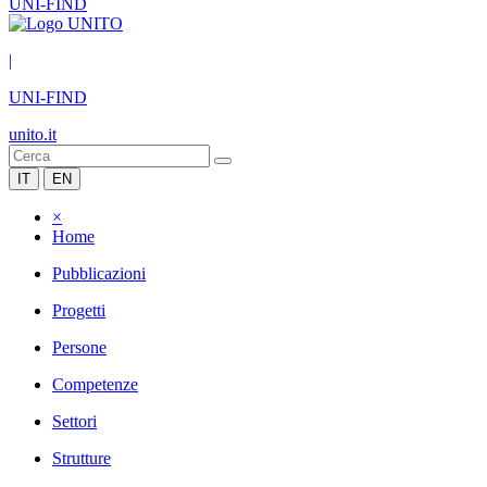
UNI-FIND
|
UNI-FIND
unito.it
IT
EN
×
Home
Pubblicazioni
Progetti
Persone
Competenze
Settori
Strutture