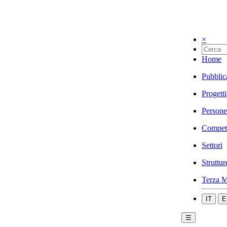
×
Home
Pubblic
Progetti
Persone
Compet
Settori
Struttur
Terza M
IT
E
☰