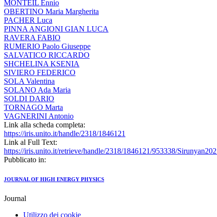
MONTEIL Ennio
OBERTINO Maria Margherita
PACHER Luca
PINNA ANGIONI GIAN LUCA
RAVERA FABIO
RUMERIO Paolo Giuseppe
SALVATICO RICCARDO
SHCHELINA KSENIA
SIVIERO FEDERICO
SOLA Valentina
SOLANO Ada Maria
SOLDI DARIO
TORNAGO Marta
VAGNERINI Antonio
Link alla scheda completa:
https://iris.unito.it/handle/2318/1846121
Link al Full Text:
https://iris.unito.it/retrieve/handle/2318/1846121/953338/Sirunya
Pubblicato in:
JOURNAL OF HIGH ENERGY PHYSICS
Journal
Utilizzo dei cookie