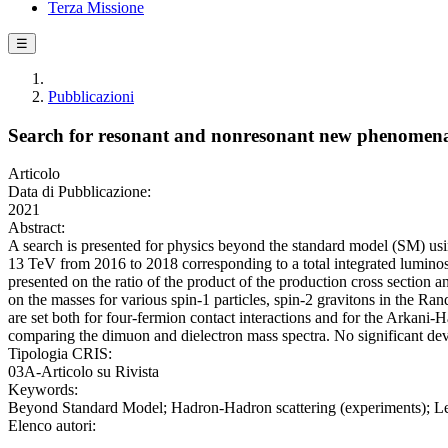
Terza Missione
☰
Pubblicazioni
Search for resonant and nonresonant new phenomena i
Articolo
Data di Pubblicazione:
2021
Abstract:
A search is presented for physics beyond the standard model (SM) usin
13 TeV from 2016 to 2018 corresponding to a total integrated luminosi
presented on the ratio of the product of the production cross section a
on the masses for various spin-1 particles, spin-2 gravitons in the Ra
are set both for four-fermion contact interactions and for the Arkani-
comparing the dimuon and dielectron mass spectra. No significant devia
Tipologia CRIS:
03A-Articolo su Rivista
Keywords:
Beyond Standard Model; Hadron-Hadron scattering (experiments); Lep
Elenco autori: