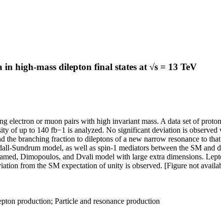
n high-mass dilepton final states at √s = 13 TeV
g electron or muon pairs with high invariant mass. A data set of proto
ty of up to 140 fb−1 is analyzed. No significant deviation is observed
nd the branching fraction to dileptons of a new narrow resonance to that
ndall-Sundrum model, as well as spin-1 mediators between the SM and dar
Hamed, Dimopoulos, and Dvali model with large extra dimensions. Lepton f
tion from the SM expectation of unity is observed. [Figure not available
ton production; Particle and resonance production