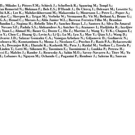
; Mikulec I.; Pitters F.M.; Schieck J.; Schofbeck R.; Spanring M.; Templ S.;
an Remortel N.; Blekman F.; Bols E.S.; D'Hondt J.; De Clercq J.; Delcourt M.; Lowette S.;
Kalsi A.K.; Lee K.; Mahdavikhorrami M.; Makarenko I.; Moureaux L.; Petre L.; Popov A.;
skas C.; Skovpen K.; Tytgat M.; Verbeke W.; Vermassen B.; Vit M.; Bethani A.; Bruno G.;
s G.A.; Hensel C.; Moraes A.; Alda Junior W.L.; Barroso Ferreira Filho M.; Brandao
undim L.; Nogima H.; Rebello Teles P.; Sanchez Rosas L.J.; Santoro A.; Silva Do Amaral
 Novaes S.F.; Padula S.S.; Aleksandrov A.; Antchev G.; Atanasov I.; Hadjiiska R.; Iaydjiev
.; Yuan L.; Ahmad M.; Bauer G.; Dozen C.; Hu Z.; Martins J.; Wang Y.; Yi K.; Chapon E.;
n Y.; Chen C.; Huang Q.; Levin A.; Li Q.; Lu M.; Lyu X.; Mao Y.; Qian S.J.; Wang D.;
lvarez J.D.; Salazar Gonzalez C.A.; Vanegas Arbelaez N.; Giljanovic D.; Godinovic N.;
 Kolosova M.; Konstantinou S.; Mousa J.; Nicolaou C.; Ptochos F.; Razis P.A.; Rykaczewski
 A.; Dewanjee R.K.; Ehataht K.; Kadastik M.; Pata J.; Raidal M.; Veelken C.; Eerola P.;
inden T.; Lotti M.; Siikonen H.; Tuominen E.; Tuominiemi J.; Luukka P.; Petrow H.;
occi E.; Malcles J.; Rander J.; Rosowsky A.; Sahin M.O.; Savoy-Navarro A.; Titov M.; Yu
 I.; Lobanov A.; Nguyen M.; Ochando C.; Paganini P.; Rembser J.; Salerno R.; Sauvan