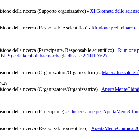
isione della ricerca (Supporto organizzativo)
-
XI Giornata delle scienz
isione della ricerca (Responsabile scientifico)
-
Riunione preliminare di 
sione della ricerca (Partecipante, Responsabile scientifico)
-
Riunione pr
(EBHS) e della rabbit haemorrhagic disease 2 (RHDV2)
isione della ricerca (Organizzatore/Organizzatrice)
-
Materiali e salute:
024)
isione della ricerca (Organizzatore/Organizzatrice)
-
ApertaMenteChimica
isione della ricerca (Partecipante)
-
Cluster salute per ApertaMenteChim
isione della ricerca (Responsabile scientifico)
-
ApertaMenteChimica 2023 