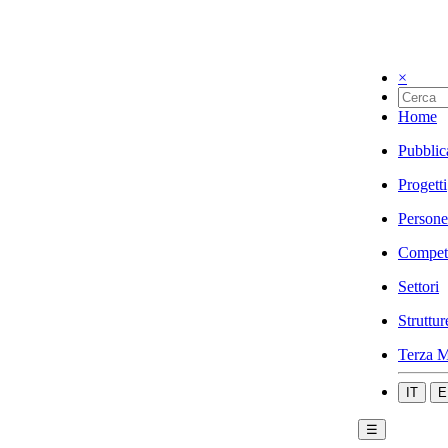
×
Home
Pubblic
Progetti
Persone
Compet
Settori
Struttur
Terza M
IT
E
☰