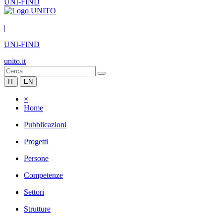
UNI-FIND
|
UNI-FIND
unito.it
IT
EN
×
Home
Pubblicazioni
Progetti
Persone
Competenze
Settori
Strutture