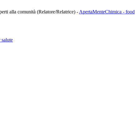
aperti alla comunità (Relatore/Relatrice)
-
ApertaMenteChimica - food
 salute