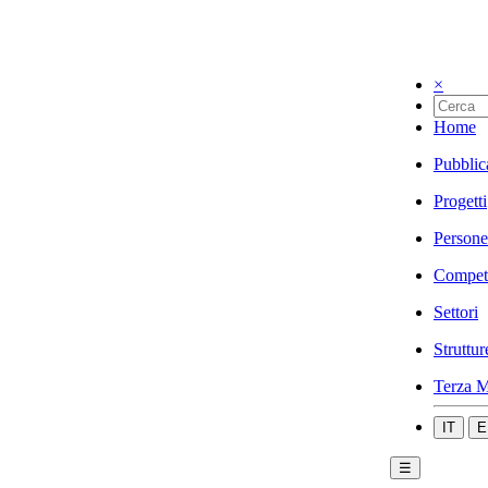
×
Home
Pubblic
Progetti
Persone
Compet
Settori
Struttur
Terza M
IT
E
☰