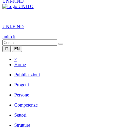
UNI-FIND
|
UNI-FIND
unito.it
IT
EN
×
Home
Pubblicazioni
Progetti
Persone
Competenze
Settori
Strutture