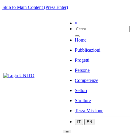
Skip to Main Content (Press Enter)
×
Home
Pubblicazioni
Progetti
Persone
Competenze
Settori
Strutture
Terza Missione
IT
EN
☰