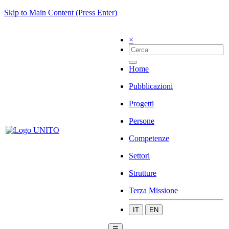
Skip to Main Content (Press Enter)
×
Home
Pubblicazioni
Progetti
Persone
Competenze
Settori
Strutture
Terza Missione
IT
EN
☰