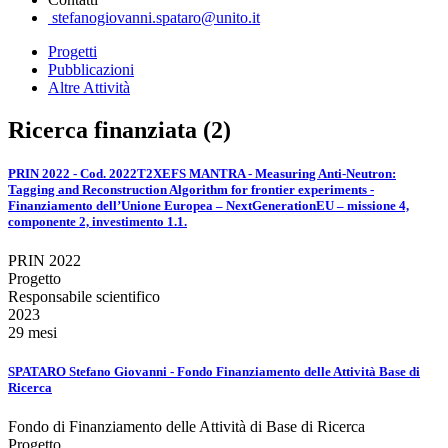
stefanogiovanni.spataro@unito.it
Progetti
Pubblicazioni
Altre Attività
Ricerca finanziata (2)
PRIN 2022 - Cod. 2022T2XEFS MANTRA - Measuring Anti-Neutron:
Tagging and Reconstruction Algorithm for frontier experiments -
Finanziamento dell’Unione Europea – NextGenerationEU – missione 4,
componente 2, investimento 1.1.
PRIN 2022
Progetto
Responsabile scientifico
2023
29 mesi
SPATARO Stefano Giovanni - Fondo Finanziamento delle Attività Base di
Ricerca
Fondo di Finanziamento delle Attività di Base di Ricerca
Progetto