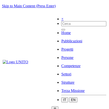
Skip to Main Content (Press Enter)
×
Home
Pubblicazioni
Progetti
Persone
Competenze
Settori
Strutture
Terza Missione
IT
EN
☰