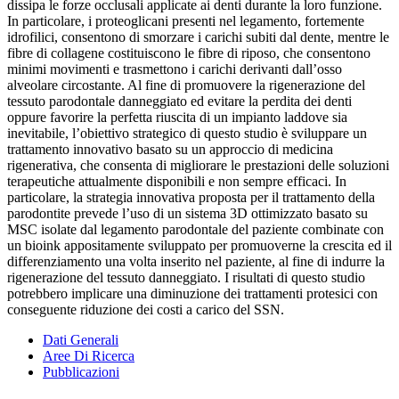
dissipa le forze occlusali applicate ai denti durante la loro funzione.
In particolare, i proteoglicani presenti nel legamento, fortemente
idrofilici, consentono di smorzare i carichi subiti dal dente, mentre le
fibre di collagene costituiscono le fibre di riposo, che consentono
minimi movimenti e trasmettono i carichi derivanti dall’osso
alveolare circostante. Al fine di promuovere la rigenerazione del
tessuto parodontale danneggiato ed evitare la perdita dei denti
oppure favorire la perfetta riuscita di un impianto laddove sia
inevitabile, l’obiettivo strategico di questo studio è sviluppare un
trattamento innovativo basato su un approccio di medicina
rigenerativa, che consenta di migliorare le prestazioni delle soluzioni
terapeutiche attualmente disponibili e non sempre efficaci. In
particolare, la strategia innovativa proposta per il trattamento della
parodontite prevede l’uso di un sistema 3D ottimizzato basato su
MSC isolate dal legamento parodontale del paziente combinate con
un bioink appositamente sviluppato per promuoverne la crescita ed il
differenziamento una volta inserito nel paziente, al fine di indurre la
rigenerazione del tessuto danneggiato. I risultati di questo studio
potrebbero implicare una diminuzione dei trattamenti protesici con
conseguente riduzione dei costi a carico del SSN.
Dati Generali
Aree Di Ricerca
Pubblicazioni