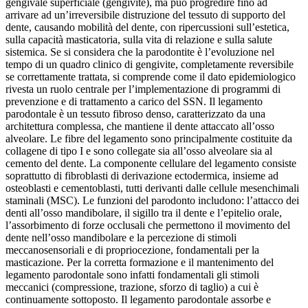
gengivale superficiale (gengivite), ma può progredire fino ad
arrivare ad un’irreversibile distruzione del tessuto di supporto del
dente, causando mobilità del dente, con ripercussioni sull’estetica,
sulla capacità masticatoria, sulla vita di relazione e sulla salute
sistemica. Se si considera che la parodontite è l’evoluzione nel
tempo di un quadro clinico di gengivite, completamente reversibile
se correttamente trattata, si comprende come il dato epidemiologico
rivesta un ruolo centrale per l’implementazione di programmi di
prevenzione e di trattamento a carico del SSN. Il legamento
parodontale è un tessuto fibroso denso, caratterizzato da una
architettura complessa, che mantiene il dente attaccato all’osso
alveolare. Le fibre del legamento sono principalmente costituite da
collagene di tipo I e sono collegate sia all’osso alveolare sia al
cemento del dente. La componente cellulare del legamento consiste
soprattutto di fibroblasti di derivazione ectodermica, insieme ad
osteoblasti e cementoblasti, tutti derivanti dalle cellule mesenchimali
staminali (MSC). Le funzioni del parodonto includono: l’attacco dei
denti all’osso mandibolare, il sigillo tra il dente e l’epitelio orale,
l’assorbimento di forze occlusali che permettono il movimento del
dente nell’osso mandibolare e la percezione di stimoli
meccanosensoriali e di propriocezione, fondamentali per la
masticazione. Per la corretta formazione e il mantenimento del
legamento parodontale sono infatti fondamentali gli stimoli
meccanici (compressione, trazione, sforzo di taglio) a cui è
continuamente sottoposto. Il legamento parodontale assorbe e