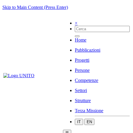
Skip to Main Content (Press Enter)
×
Home
Pubblicazioni
Progetti
Persone
Competenze
Settori
Strutture
Terza Missione
IT
EN
☰