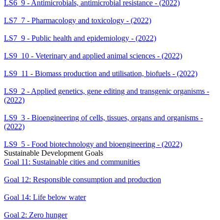
LS6_9 - Antimicrobials, antimicrobial resistance - (2022)
LS7_7 - Pharmacology and toxicology - (2022)
LS7_9 - Public health and epidemiology - (2022)
LS9_10 - Veterinary and applied animal sciences - (2022)
LS9_11 - Biomass production and utilisation, biofuels - (2022)
LS9_2 - Applied genetics, gene editing and transgenic organisms -
(2022)
LS9_3 - Bioengineering of cells, tissues, organs and organisms -
(2022)
LS9_5 - Food biotechnology and bioengineering - (2022)
Sustainable Development Goals
Goal 11: Sustainable cities and communities
Goal 12: Responsible consumption and production
Goal 14: Life below water
Goal 2: Zero hunger