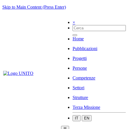
Skip to Main Content (Press Enter)
×
Home
Pubblicazioni
Progetti
Persone
Competenze
Settori
Strutture
Terza Missione
IT
EN
☰